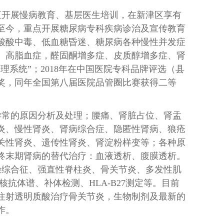
区开展慢病教育、基层医生培训，在新津区享有
至今，重点开展糖尿病专科疾病诊治及宣传教育
酸酸中毒、低血糖昏迷、糖尿病各种慢性并发症
、高脂血症，醛固酮增多症、皮质醇增多症、肾
系统”；2018年在中国医院专科品牌评选（县
等奖，同年全国第八届医院品管圈比赛获得二等
异常的原因分析及处理；腰痛、肾脏占位、肾盂
炎、慢性肾炎、肾病综合症、隐匿性肾病、狼疮
关性肾炎、遗传性肾炎、肾淀粉样变等；各种原
终末期肾病的替代治疗：血液透析、腹膜透析。
燥综合征、强直性脊柱炎、骨关节炎、多发性肌
抗体谱、补体检测、HLA-B27测定等。目前
注射透明质酸治疗骨关节炎，生物制剂及最新的
作。