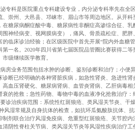
分泌专科是医院重点专科建设专业，内分泌专科率先在全
流、崇州、大邑县、邛崃市、眉山市等周边地区。从开科
，在糖尿病酮症酸中毒、糖尿病性非酮症高渗综合征、乳
周围神经病变、视网膜病变），痛风、骨质疏松症、肥胖
的临床诊治经验；在区级医院中首先开展“院内外血糖管理
科第一名。2020年四川省第七届医院品管圈比赛获得二
、市级继续医学教育。
科病房业务范围包括水肿的诊断、鉴别诊断和治疗；小便
床诊断已经明确的各种肾脏疾病，如急性肾炎、急进性肾
、高血压肾硬化、糖尿病肾病、血管炎肾病、乙肝病毒相
肾衰的抢救；急性药物、毒物中毒的血液净化抢救治疗：
主要诊治疾病范围：系统性红斑狼疮、类风湿关节炎、干
种风湿常规及自身抗体的检查，如抗环瓜氨酸肽抗体、抗核
抑制剂联合治疗风湿免疫病、危重型红斑狼疮、关节腔内
血清阴性脊柱关节病、类风湿关节炎等风湿性疾病治疗工