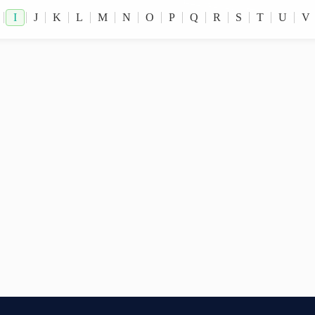
I
J
K
L
M
N
O
P
Q
R
S
T
U
V