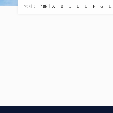
索引：
全部
A
B
C
D
E
F
G
H